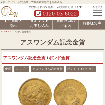
金貨・コイン・記念貨幣・古銭の買取専門｜月の金貨
MENU
手数料はすべて無料！店頭買取も承ります。
0120-03-6022
宅配買取の
査定キット
買取窓口の
お客様の声
流れ
お申し込み
ご案内
>
HOME
アスワンダム記念金貨
アスワンダム記念金貨
アスワンダム記念金貨 1ポンド金貨
金貨
エジプト
アスワンダム記念金貨
ポンド（POUND,£）