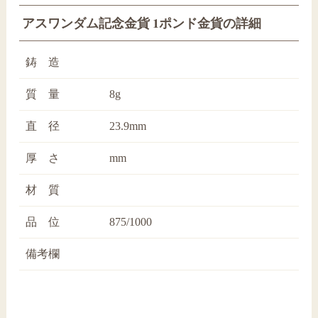
アスワンダム記念金貨 1ポンド金貨の詳細
鋳 造
質 量
8g
直 径
23.9mm
厚 さ
mm
材 質
品 位
875/1000
備考欄