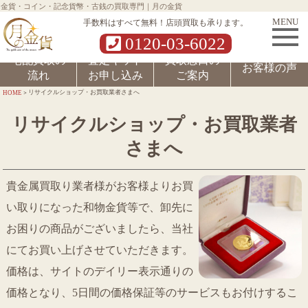
金貨・コイン・記念貨幣・古銭の買取専門｜月の金貨
MENU
手数料はすべて無料！店頭買取も承ります。
0120-03-6022
宅配買取の
査定キット
買取窓口の
お客様の声
流れ
お申し込み
ご案内
>
リサイクルショップ・お買取業者さまへ
HOME
リサイクルショップ・お買取業者
さまへ
貴金属買取り業者様がお客様よりお買
い取りになった和物金貨等で、卸先に
お困りの商品がございましたら、当社
にてお買い上げさせていただきます。
価格は、サイトのデイリー表示通りの
価格となり、5日間の価格保証等のサービスもお付けするこ