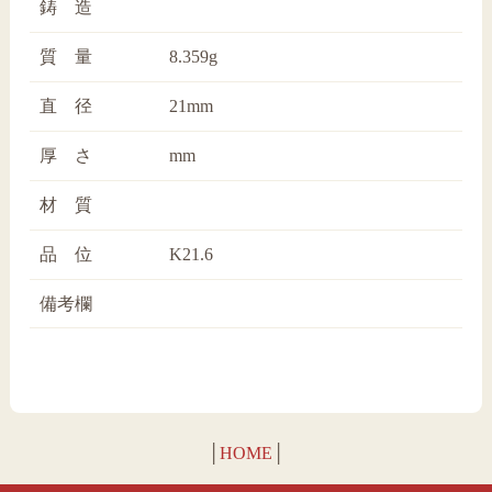
鋳 造
質 量
8.359g
直 径
21mm
厚 さ
mm
材 質
品 位
K21.6
備考欄
│
HOME
│