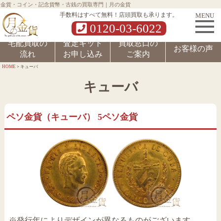
金貨・コイン・記念貨幣・古銭の買取専門｜月の金貨
MENU
手数料はすべて無料！店頭買取も承ります。
0120-03-6022
宅配買取の
査定キット
買取窓口の
お客様の声
流れ
お申し込み
ご案内
>
HOME
キューバ
キューバ
ペソ金貨（キューバ） 5ペソ金貨
※発行年によりデザインが異なるものがございます。