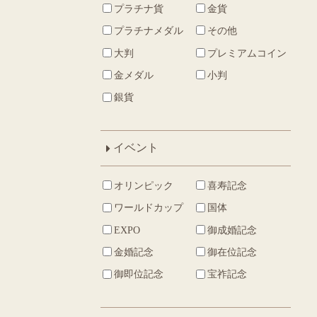
プラチナ貨
金貨
プラチナメダル
その他
大判
プレミアムコイン
金メダル
小判
銀貨
イベント
オリンピック
喜寿記念
ワールドカップ
国体
EXPO
御成婚記念
金婚記念
御在位記念
御即位記念
宝祚記念