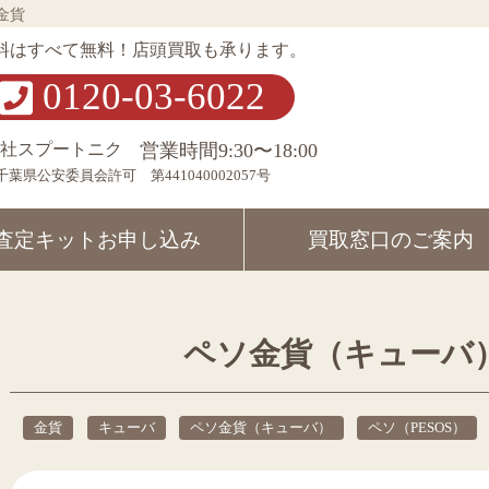
金貨
料はすべて無料！店頭買取も承ります。
0120-03-6022
会社スプートニク
営業時間9:30〜18:00
千葉県公安委員会許可 第441040002057号
査定キット
お申し込み
買取窓口の
ご案内
ペソ金貨（キューバ）
金貨
キューバ
ペソ金貨（キューバ）
ペソ（PESOS）