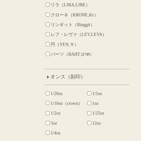
リラ（LIRA,LIRE）
クローネ（KRONE,Kr）
リンギット（Ringgit）
レフ・レヴァ（LEV,LEVA）
円（YEN,￥）
バーツ（BAHT,บาท）
オンス（刻印）
1/20oz
1/5oz
1/10oz（crown）
1oz
1/2oz
1/25oz
5oz
12oz
1/4oz