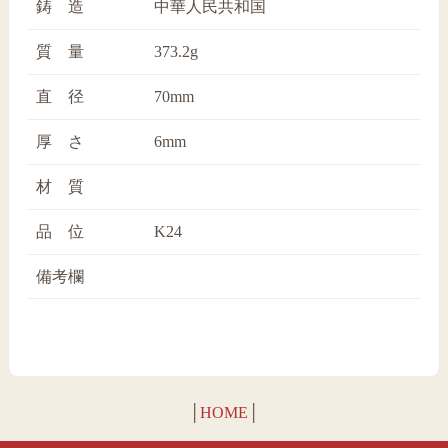
鋳 造
中華人民共和国
質 量
373.2g
直 径
70mm
厚 さ
6mm
材 質
品 位
K24
備考欄
│
HOME
│