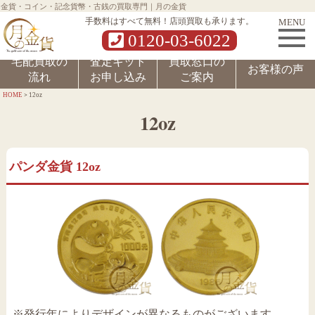
金貨・コイン・記念貨幣・古銭の買取専門｜月の金貨
MENU
手数料はすべて無料！店頭買取も承ります。
0120-03-6022
宅配買取の
査定キット
買取窓口の
お客様の声
流れ
お申し込み
ご案内
>
HOME
12oz
12oz
パンダ金貨 12oz
※発行年によりデザインが異なるものがございます。