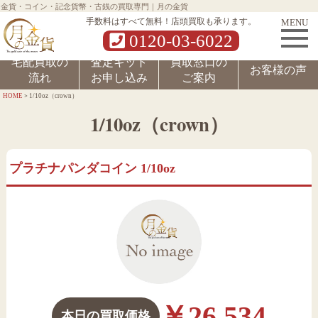
金貨・コイン・記念貨幣・古銭の買取専門｜月の金貨
MENU
手数料はすべて無料！店頭買取も承ります。
0120-03-6022
宅配買取の
査定キット
買取窓口の
お客様の声
流れ
お申し込み
ご案内
>
HOME
1/10oz（crown）
1/10oz（crown）
プラチナパンダコイン 1/10oz
￥26,534
本日の買取価格