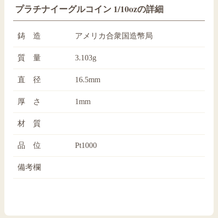
プラチナイーグルコイン 1/10ozの詳細
鋳 造
アメリカ合衆国造幣局
質 量
3.103g
直 径
16.5mm
厚 さ
1mm
材 質
品 位
Pt1000
備考欄