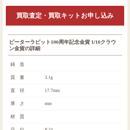
買取査定・買取キットお申し込み
ピーターラビット100周年記念金貨 1/10クラウ
ン金貨の詳細
鋳 造
質 量
3.1g
直 径
17.7mm
厚 さ
mm
材 質
品 位
K24