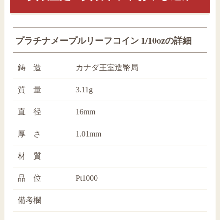
プラチナメープルリーフコイン 1/10ozの詳細
鋳 造
カナダ王室造幣局
質 量
3.11g
直 径
16mm
厚 さ
1.01mm
材 質
品 位
Pt1000
備考欄