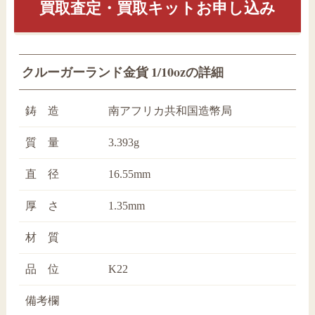
買取査定・買取キットお申し込み
クルーガーランド金貨 1/10ozの詳細
鋳 造
南アフリカ共和国造幣局
質 量
3.393g
直 径
16.55mm
厚 さ
1.35mm
材 質
品 位
K22
備考欄