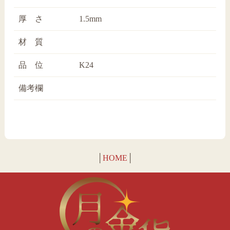
厚 さ
1.5mm
材 質
品 位
K24
備考欄
│
HOME
│