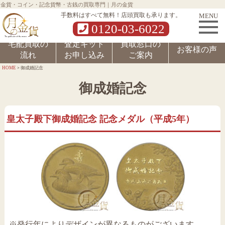
金貨・コイン・記念貨幣・古銭の買取専門｜月の金貨
MENU
手数料はすべて無料！店頭買取も承ります。
0120-03-6022
宅配買取の
査定キット
買取窓口の
お客様の声
流れ
お申し込み
ご案内
>
HOME
御成婚記念
御成婚記念
皇太子殿下御成婚記念 記念メダル（平成5年）
※発行年によりデザインが異なるものがございます。