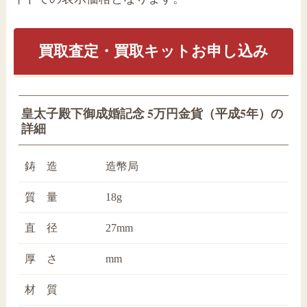
買取査定・買取キットお申し込み
皇太子殿下御成婚記念 5万円金貨（平成5年）の
詳細
鋳 造
造幣局
質 量
18g
直 径
27mm
厚 さ
mm
材 質