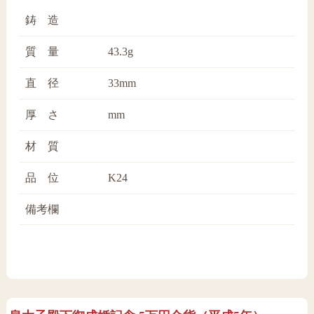
鋳 造
質 量
43.3g
直 径
33mm
厚 さ
mm
材 質
品 位
K24
備考欄