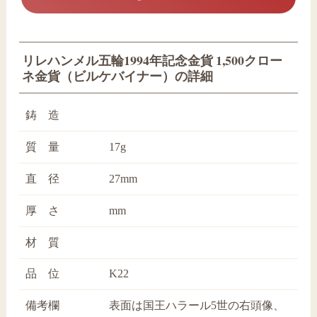
リレハンメル五輪1994年記念金貨 1,500クロー
ネ金貨（ビルケバイナー）の詳細
鋳 造
質 量
17g
直 径
27mm
厚 さ
mm
材 質
品 位
K22
備考欄
表面は国王ハラール5世の右頭像、