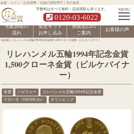
金貨・コイン・記念貨幣・古銭の買取専門｜月の金貨
MENU
手数料はすべて無料！店頭買取も承ります。
0120-03-6022
宅配買取の
査定キット
買取窓口の
お客様の声
流れ
お申し込み
ご案内
>
リレハンメル五輪1994年記念金貨 1,500クローネ金貨（ビルケバイナー）
HOME
リレハンメル五輪1994年記念金貨
1,500クローネ金貨（ビルケバイナ
ー）
金貨
ノルウェー
リレハンメル五輪1994年記念金貨
クローネ（KRONE,Kr）
オリンピック