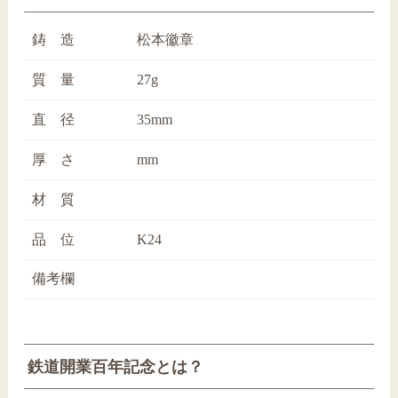
鋳 造
松本徽章
質 量
27g
直 径
35mm
厚 さ
mm
材 質
品 位
K24
備考欄
鉄道開業百年記念とは？