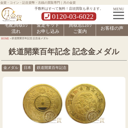
金貨・コイン・記念貨幣・古銭の買取専門｜月の金貨
MENU
手数料はすべて無料！店頭買取も承ります。
0120-03-6022
宅配買取の
査定キット
買取窓口の
お客様の声
流れ
お申し込み
ご案内
>
鉄道開業百年記念 記念金メダル
HOME
鉄道開業百年記念 記念金メダル
金メダル
日本
鉄道開業百年記念