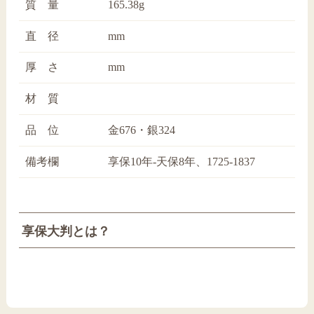
質 量
165.38g
直 径
mm
厚 さ
mm
材 質
品 位
金676・銀324
備考欄
享保10年-天保8年、1725-1837
享保大判とは？