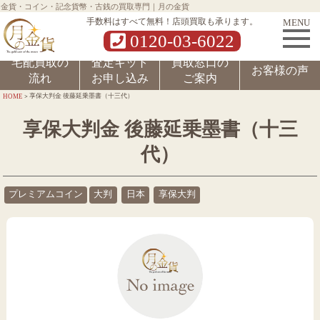
金貨・コイン・記念貨幣・古銭の買取専門｜月の金貨
MENU
手数料はすべて無料！店頭買取も承ります。
0120-03-6022
宅配買取の
査定キット
買取窓口の
お客様の声
流れ
お申し込み
ご案内
>
享保大判金 後藤延乗墨書（十三代）
HOME
享保大判金 後藤延乗墨書（十三
代）
プレミアムコイン
大判
日本
享保大判