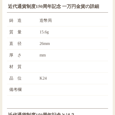
近代通貨制度150周年記念 一万円金貨の詳細
鋳 造
造幣局
質 量
15.6g
直 径
26mm
厚 さ
mm
材 質
品 位
K24
備考欄
近代通貨制度150周年記念とは？