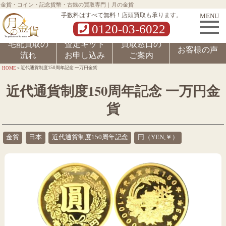
金貨・コイン・記念貨幣・古銭の買取専門｜月の金貨
MENU
手数料はすべて無料！店頭買取も承ります。
0120-03-6022
宅配買取の
査定キット
買取窓口の
お客様の声
流れ
お申し込み
ご案内
>
近代通貨制度150周年記念 一万円金貨
HOME
近代通貨制度150周年記念 一万円金
貨
金貨
日本
近代通貨制度150周年記念
円（YEN,￥）