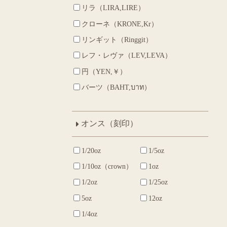
リラ（LIRA,LIRE）
クローネ（KRONE,Kr）
リンギット（Ringgit）
レフ・レヴァ（LEV,LEVA）
円（YEN,￥）
バーツ（BAHT,บาท）
オンス（刻印）
1/20oz
1/5oz
1/10oz（crown）
1oz
1/2oz
1/25oz
5oz
12oz
1/4oz