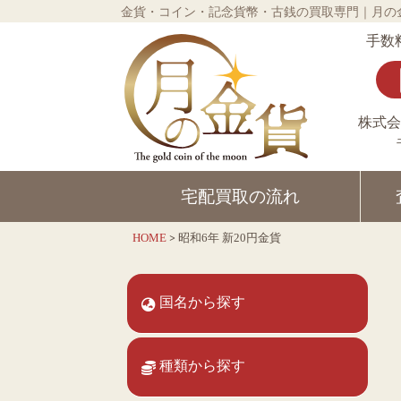
金貨・コイン・記念貨幣・古銭の買取専門｜月の
手数
株式
宅配買取の
流れ
>
昭和6年 新20円金貨
HOME
国名から探す
種類から探す