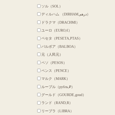
ソル（SOL）
ディルハム （DIRHAM,درهم‎）
ドラクマ（DRACHMI）
ユーロ（EURO,€）
ペセタ（PESETA,PTAS）
バルボア（BALBOA）
元（人民元）
ペソ（PESOS）
ペンス（PENCE）
マルク（MARK）
ルーブル（рубль,₽）
グールド（GOURDE,goud）
ランド（RAND,R）
リーブラ（LIBRA）