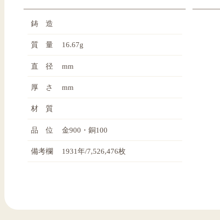
鋳 造
質 量
16.67g
直 径
mm
厚 さ
mm
材 質
品 位
金900・銅100
備考欄
1931年/7,526,476枚