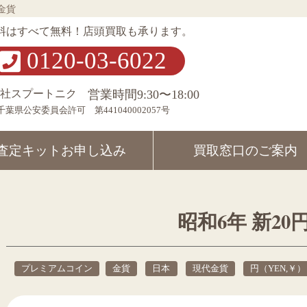
金貨
料はすべて無料！店頭買取も承ります。
0120-03-6022
会社スプートニク
営業時間9:30〜18:00
千葉県公安委員会許可 第441040002057号
査定キット
お申し込み
買取窓口の
ご案内
昭和6年 新20
プレミアムコイン
金貨
日本
現代金貨
円（YEN,￥）