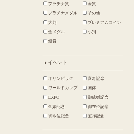
プラチナ貨
金貨
プラチナメダル
その他
大判
プレミアムコイン
金メダル
小判
銀貨
イベント
オリンピック
喜寿記念
ワールドカップ
国体
EXPO
御成婚記念
金婚記念
御在位記念
御即位記念
宝祚記念