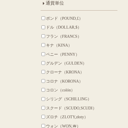
通貨単位
ポンド（POUND,£）
ドル（DOLLAR,$）
フラン（FRANCS）
キナ（KINA）
ペニー（PENNY）
グルデン（GULDEN）
クローナ（KRONA）
コロナ（KORONA）
コロン（colón）
シリング（SCHILLING）
スクード（SCUDO,SCUDI）
ズロチ（ZLOTY,złoty）
ウォン（WON,￦）