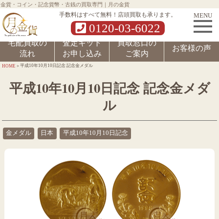
金貨・コイン・記念貨幣・古銭の買取専門｜月の金貨
MENU
手数料はすべて無料！店頭買取も承ります。
0120-03-6022
宅配買取の
査定キット
買取窓口の
お客様の声
流れ
お申し込み
ご案内
>
平成10年10月10日記念 記念金メダル
HOME
平成10年10月10日記念 記念金メダ
ル
金メダル
日本
平成10年10月10日記念